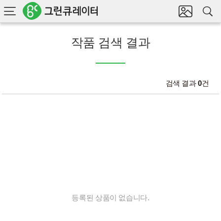
전
마
체
이
전
검
갤
색
체
러
메
리
뉴
작품 검색 결과
보
기
검색 결과
0
건
등록된 상품이 없습니다.