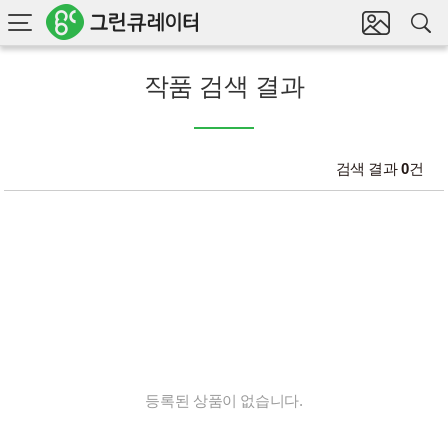
전
마
체
이
전
검
갤
색
체
러
메
리
뉴
작품 검색 결과
보
기
검색 결과
0
건
등록된 상품이 없습니다.